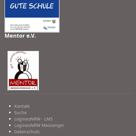
Mentor e.V.
Kontakt
Suche
LogineoNRW - LMS
LogineoNRW Messenger
Datenschutz