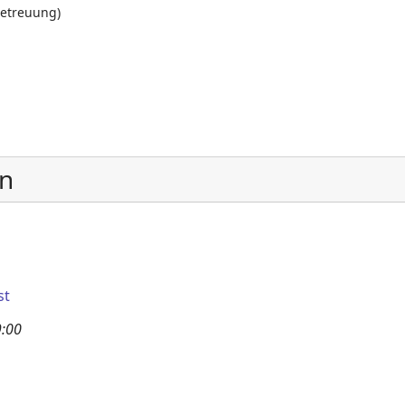
betreuung)
en
st
9:00